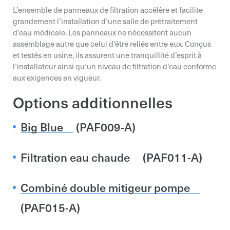
L’ensemble de panneaux de filtration accélère et facilite
Organisation*
grandement l’installation d’une salle de prétraitement
d’eau médicale. Les panneaux ne nécessitent aucun
Organisation*
Organisation*
assemblage autre que celui d'être reliés entre eux. Conçus
et testés en usine, ils assurent une tranquillité d’esprit à
Nom*
l’installateur ainsi qu’un niveau de filtration d’eau conforme
aux exigences en vigueur.
Nom*
Nom*
Options additionnelles
Téléphone
Big Blue
(PAF009-A)
Téléphone
Téléphone
Spécification
Filtration eau chaude
(PAF011-A)
Envoyer la demande
Envoyer la demande
Combiné double mitigeur pompe
Envoyer la demande
(PAF015-A)