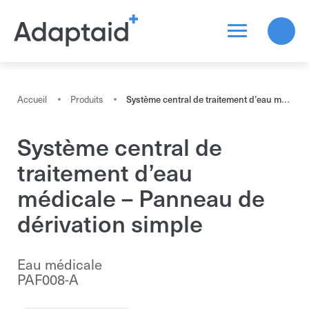
Chercher un produit
Accueil
Produits
Système central de traitement d’eau médicale – Panneau de dérivation simple
Système central de
Tous les résultats
traitement d’eau
médicale – Panneau de
dérivation simple
Eau médicale
PAF008-A