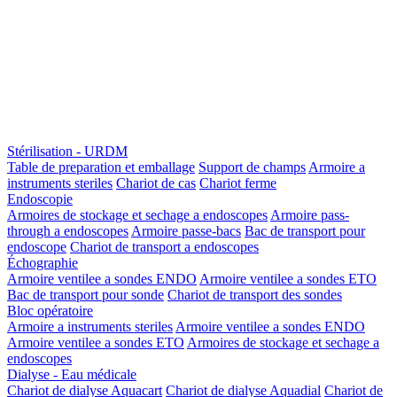
Stérilisation - URDM
Table de preparation et emballage
Support de champs
Armoire a
instruments steriles
Chariot de cas
Chariot ferme
Endoscopie
Armoires de stockage et sechage a endoscopes
Armoire pass-
through a endoscopes
Armoire passe-bacs
Bac de transport pour
endoscope
Chariot de transport a endoscopes
Échographie
Armoire ventilee a sondes ENDO
Armoire ventilee a sondes ETO
Bac de transport pour sonde
Chariot de transport des sondes
Bloc opératoire
Armoire a instruments steriles
Armoire ventilee a sondes ENDO
Armoire ventilee a sondes ETO
Armoires de stockage et sechage a
endoscopes
Dialyse - Eau médicale
Chariot de dialyse Aquacart
Chariot de dialyse Aquadial
Chariot de