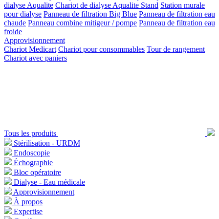
dialyse Aqualite
Chariot de dialyse Aqualite Stand
Station murale
pour dialyse
Panneau de filtration Big Blue
Panneau de filtration eau
chaude
Panneau combine mitigeur / pompe
Panneau de filtration eau
froide
Approvisionnement
Chariot Medicart
Chariot pour consommables
Tour de rangement
Chariot avec paniers
Tous les produits
Stérilisation - URDM
Endoscopie
Échographie
Bloc opératoire
Dialyse - Eau médicale
Approvisionnement
À propos
Expertise