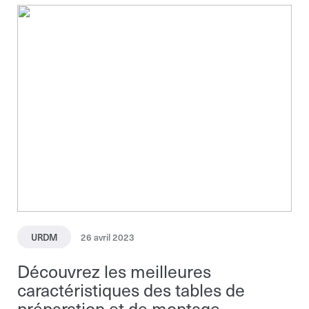
Téléphone
Téléphone
Spécification
Envoyer la demande
Envoyer la demande
Envoyer la demande
URDM
26 avril 2023
Découvrez les meilleures
caractéristiques des tables de
préparation et de montage