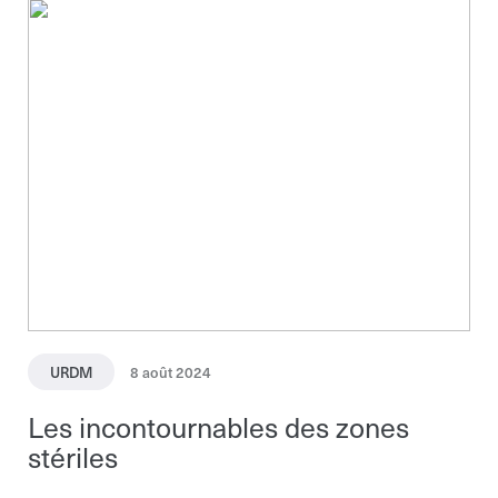
Courriel*
Courriel*
Courriel*
Organisation*
Organisation*
Organisation*
URDM
8 août 2024
Nom*
Les incontournables des zones
Nom*
Nom*
stériles
Téléphone